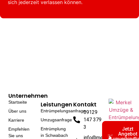
sich jederzeit verlassen können.
Unternehmen
Startseite
Leistungen
Kontakt
Entrümpelungsanfrage
Über uns
09129
147 379
Umzugsanfrage
Karriere
3
Jetzt
Entrümplung
Empfehlen
Angebot
in Schwabach
Sie uns
info@merkel-
unverbindli