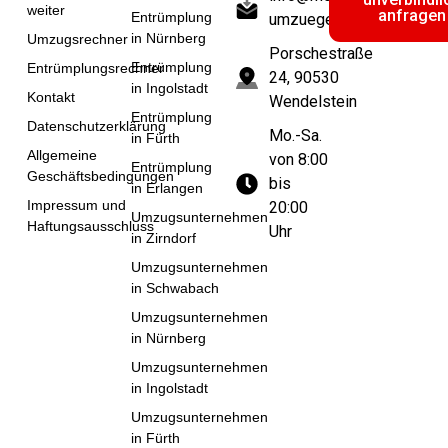
weiter
anfragen
Entrümplung
umzuege.de
in Nürnberg
Umzugsrechner
Porschestraße
Entrümplung
Entrümplungsrechner
24, 90530
in Ingolstadt
Kontakt
Wendelstein
Entrümplung
Datenschutzerklärung
Mo.-Sa.
in Fürth
Allgemeine
von 8:00
Entrümplung
Geschäftsbedingungen
bis
in Erlangen
Impressum und
20:00
Umzugsunternehmen
Haftungsausschluss
Uhr
in Zirndorf
Umzugsunternehmen
in Schwabach
Umzugsunternehmen
in Nürnberg
Umzugsunternehmen
in Ingolstadt
Umzugsunternehmen
in Fürth