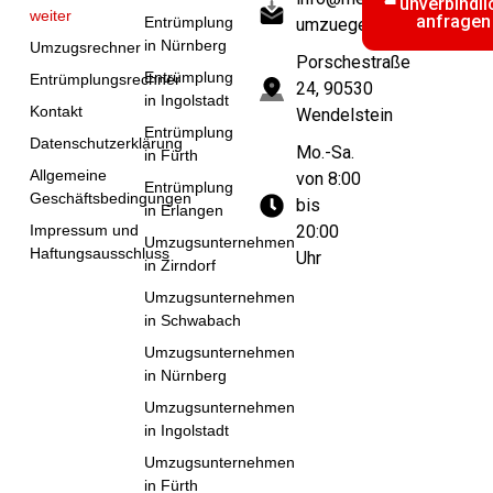
unverbindli
weiter
anfragen
Entrümplung
umzuege.de
in Nürnberg
Umzugsrechner
Porschestraße
Entrümplung
Entrümplungsrechner
24, 90530
in Ingolstadt
Kontakt
Wendelstein
Entrümplung
Datenschutzerklärung
Mo.-Sa.
in Fürth
Allgemeine
von 8:00
Entrümplung
Geschäftsbedingungen
bis
in Erlangen
Impressum und
20:00
Umzugsunternehmen
Haftungsausschluss
Uhr
in Zirndorf
Umzugsunternehmen
in Schwabach
Umzugsunternehmen
in Nürnberg
Umzugsunternehmen
in Ingolstadt
Umzugsunternehmen
in Fürth