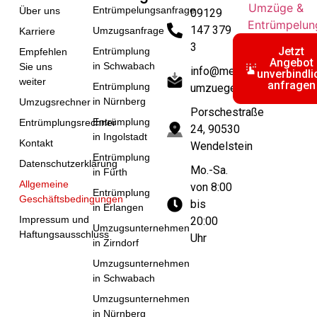
Entrümpelungsanfrage
Über uns
09129
147 379
Umzugsanfrage
Karriere
3
Jetzt
Entrümplung
Empfehlen
Angebot
in Schwabach
Sie uns
info@merkel-
unverbindli
weiter
anfragen
Entrümplung
umzuege.de
in Nürnberg
Umzugsrechner
Porschestraße
Entrümplung
Entrümplungsrechner
24, 90530
in Ingolstadt
Kontakt
Wendelstein
Entrümplung
Datenschutzerklärung
Mo.-Sa.
in Fürth
Allgemeine
von 8:00
Entrümplung
Geschäftsbedingungen
bis
in Erlangen
Impressum und
20:00
Umzugsunternehmen
Haftungsausschluss
Uhr
in Zirndorf
Umzugsunternehmen
in Schwabach
Umzugsunternehmen
in Nürnberg